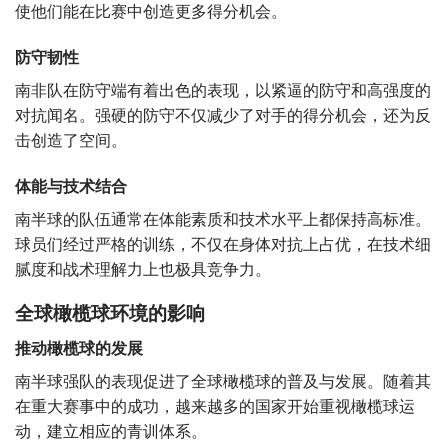
使他们能在比赛中创造更多得分机会。
防守韧性
南非队在防守端有着出色的表现，以紧逼的防守和高强度的
对抗闻名。强硬的防守不仅减少了对手的得分机会，还为反
击创造了空间。
体能与技术结合
南半球的队伍通常在体能素质和技术水平上都保持高标准。
球员们经过严格的训练，不仅在身体对抗上占优，在技术细
腻度和战术理解力上也极具竞争力。
全球橄榄球环境的影响
推动橄榄球的发展
南半球强队的表现促进了全球橄榄球的普及与发展。随着其
在重大赛事中的成功，越来越多的国家开始重视橄榄球运
动，建立相应的青训体系。