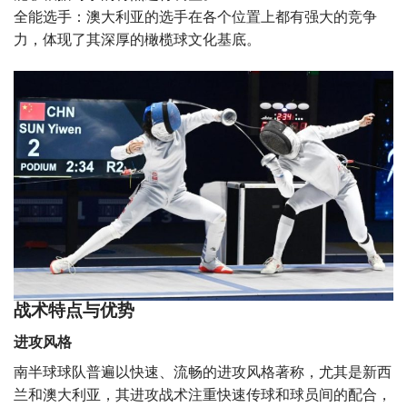
全能选手：澳大利亚的选手在各个位置上都有强大的竞争
力，体现了其深厚的橄榄球文化基底。
战术特点与优势
进攻风格
南半球球队普遍以快速、流畅的进攻风格著称，尤其是新西
兰和澳大利亚，其进攻战术注重快速传球和球员间的配合，