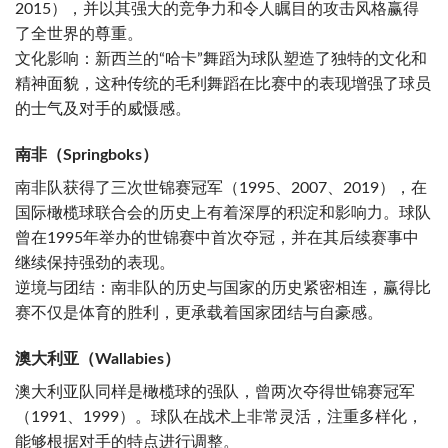
2015），并以其强大的竞争力和令人瞩目的攻击风格赢得
了全世界的尊重。
文化影响：新西兰的“哈卡”舞蹈为球队塑造了独特的文化和
精神面貌，这种传统的毛利舞蹈在比赛中的表现增强了球员
的士气及对手的威慑感。
南非（Springboks）
南非队获得了三次世锦赛冠军（1995、2007、2019），在
国际橄榄球联合会的历史上有着深厚的积淀和影响力。球队
曾在1995年举办的世锦赛中首次夺冠，并在其后续赛事中
继续保持强劲的表现。
逆境与团结：南非队的历史与国家的历史紧密相连，赢得比
赛不仅是体育的胜利，更承载着国家团结与自豪感。
澳大利亚（Wallabies）
澳大利亚队同样是橄榄球的强队，曾两次夺得世锦赛冠军
（1991、1999）。球队在战术上非常灵活，注重多样化，
能够根据对手的特点进行调整。