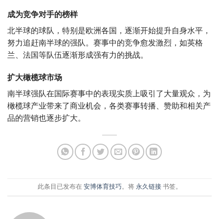
成为竞争对手的榜样
北半球的球队，特别是欧洲各国，逐渐开始提升自身水平，
努力追赶南半球的强队。赛事中的竞争愈发激烈，如英格
兰、法国等队伍逐渐形成强有力的挑战。
扩大橄榄球市场
南半球强队在国际赛事中的表现实质上吸引了大量观众，为
橄榄球产业带来了商业机会，各类赛事转播、赞助和相关产
品的营销也逐步扩大。
此条目已发布在
安博体育技巧
。将
永久链接
书签。