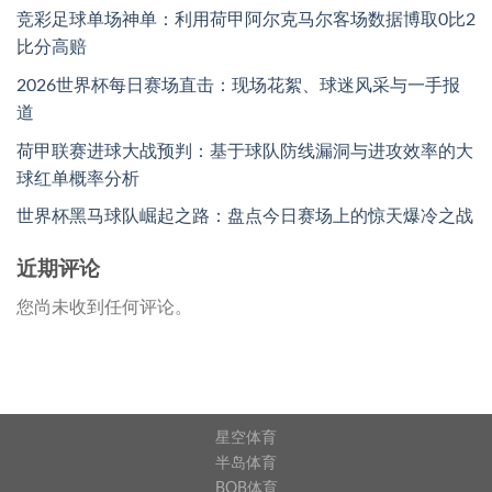
竞彩足球单场神单：利用荷甲阿尔克马尔客场数据博取0比2
比分高赔
2026世界杯每日赛场直击：现场花絮、球迷风采与一手报
道
荷甲联赛进球大战预判：基于球队防线漏洞与进攻效率的大
球红单概率分析
世界杯黑马球队崛起之路：盘点今日赛场上的惊天爆冷之战
近期评论
您尚未收到任何评论。
星空体育
半岛体育
BOB体育