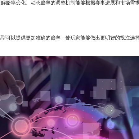
了解赔率变化。动态赔率的调整机制能够根据赛事进展和市场需
。
模型可以提供更加准确的赔率，使玩家能够做出更明智的投注选