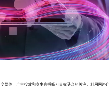
社交媒体、广告投放和赛事直播吸引目标受众的关注。利用网络