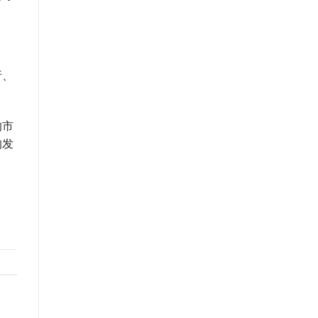
析、
的市
的发