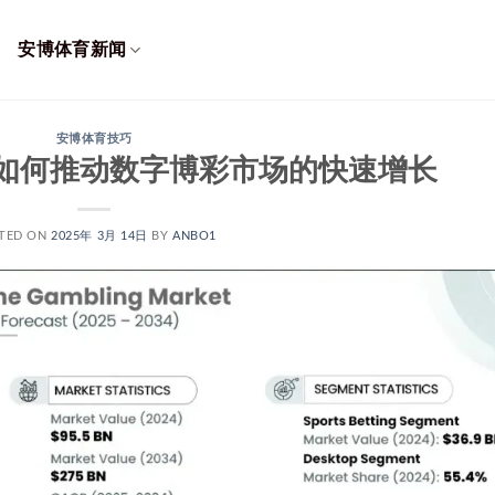
安博体育新闻
安博体育技巧
如何推动数字博彩市场的快速增长
TED ON
2025年 3月 14日
BY
ANBO1