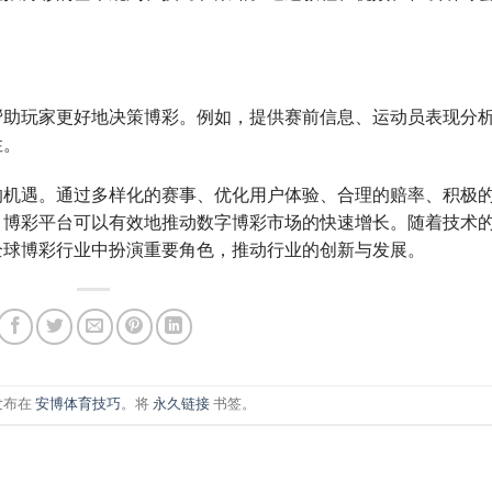
帮助玩家更好地决策博彩。例如，提供赛前信息、运动员表现分
性。
的机遇。通过多样化的赛事、优化用户体验、合理的赔率、积极
，博彩平台可以有效地推动数字博彩市场的快速增长。随着技术
全球博彩行业中扮演重要角色，推动行业的创新与发展。
发布在
安博体育技巧
。将
永久链接
书签。