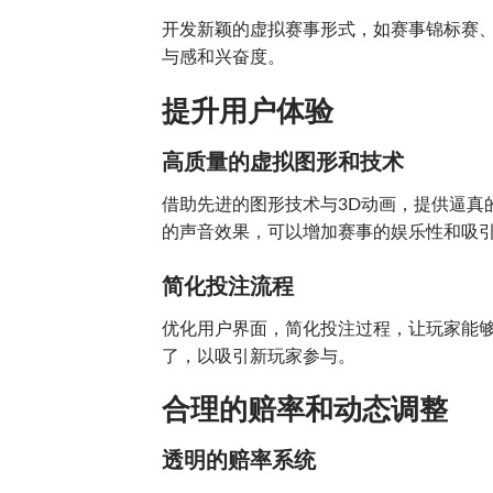
开发新颖的虚拟赛事形式，如赛事锦标赛
与感和兴奋度。
提升用户体验
高质量的虚拟图形和技术
借助先进的图形技术与3D动画，提供逼真
的声音效果，可以增加赛事的娱乐性和吸
简化投注流程
优化用户界面，简化投注过程，让玩家能
了，以吸引新玩家参与。
合理的赔率和动态调整
透明的赔率系统