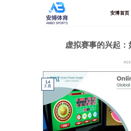
跳
到
安博首页
内
容
虚拟赛事的兴起：
POS
14
3 月