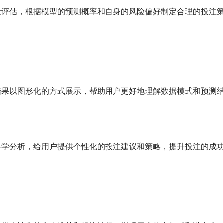
险评估，根据模型的预测概率和自身的风险偏好制定合理的投注
结果以图形化的方式展示，帮助用户更好地理解数据模式和预测
科学分析，给用户提供个性化的投注建议和策略，提升投注的成