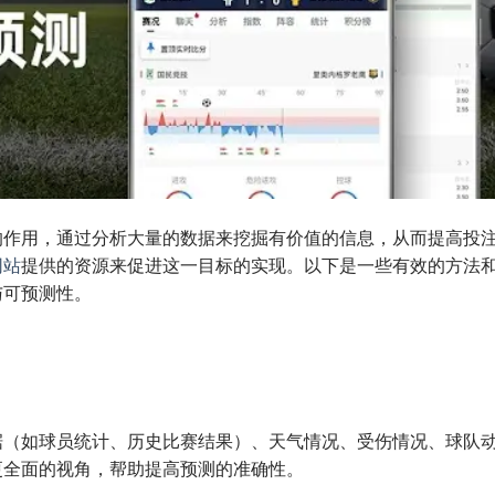
的作用，通过分析大量的数据来挖掘有价值的信息，从而提高投
网站
提供的资源来促进这一目标的实现。以下是一些有效的方法
与可预测性。
据（如球员统计、历史比赛结果）、天气情况、受伤情况、球队
更全面的视角，帮助提高预测的准确性。