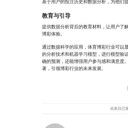
基于用户的投注历史和数据分析，为他们
教育与引导
提供数据分析背后的教育材料，让用户了
博彩体验。
通过数据科学的应用，体育博彩行业可以
的分析技术和机器学习模型，进行模型验
确的预测，还能增强用户参与感和满意度
著，引领博彩行业的未来发展。
此条目已