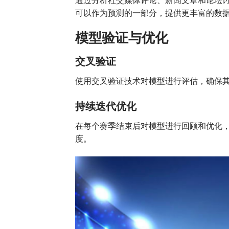
通过分析社交媒体评论、新闻文章和论坛讨
可以作为预测的一部分，提供更丰富的数
模型验证与优化
交叉验证
使用交叉验证技术对模型进行评估，确保
持续迭代优化
在每个赛季结束后对模型进行回顾和优化
度。