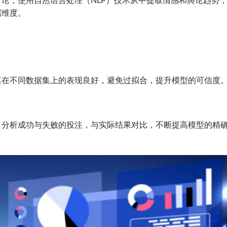
论，使用自然语言处理（NLP）技术从中提取情感和舆论趋势
据维度。
其在不同数据集上的表现良好，避免过拟合，提升模型的可信度
，分析成功与失败的投注，与实际结果对比，不断提高模型的精