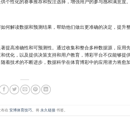
提供个性化的赛事推荐和投注选择，增强用户的参与感和满意度
解如何解读数据和预测结果，帮助他们做出更准确的决定，提升
显著提高准确性和可预测性。通过收集和整合多种数据源，应用
证和优化，以及提供决策支持和用户教育，博彩平台不仅能够提
。随着技术的不断进步，数据科学在体育博彩中的应用潜力将愈
发布在
安博体育技巧
。将
永久链接
书签。