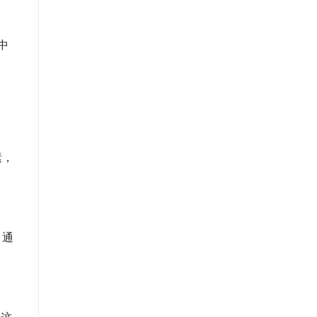
中
素，
。通