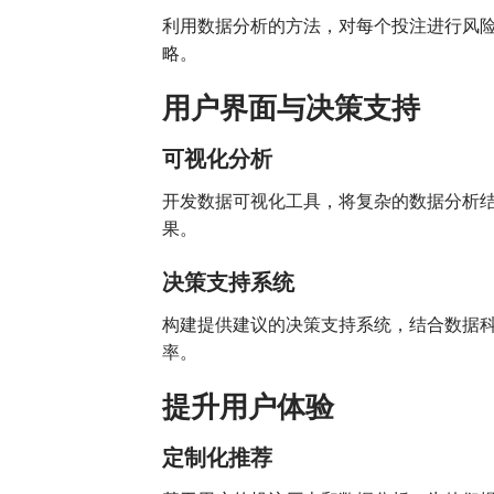
利用数据分析的方法，对每个投注进行风
略。
用户界面与决策支持
可视化分析
开发数据可视化工具，将复杂的数据分析
果。
决策支持系统
构建提供建议的决策支持系统，结合数据
率。
提升用户体验
定制化推荐