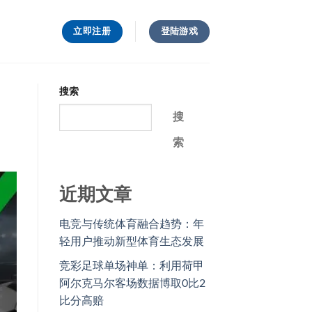
立即注册
登陆游戏
搜索
搜
索
近期文章
电竞与传统体育融合趋势：年
轻用户推动新型体育生态发展
竞彩足球单场神单：利用荷甲
阿尔克马尔客场数据博取0比2
比分高赔