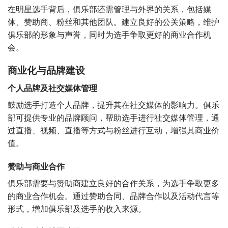
在明星选手背后，俱乐部还需管理与外界的关系，包括媒
体、赞助商、粉丝和其他团队。建立良好的公关策略，维护
俱乐部的形象与声誉，同时为选手争取更好的商业合作机
会。
商业化与品牌建设
个人品牌及社交媒体管理
鼓励选手打造个人品牌，提升其在社交媒体的影响力。俱乐
部可提供专业的品牌顾问，帮助选手进行社交媒体管理，通
过直播、视频、直播等方式与粉丝进行互动，增强其商业价
值。
赞助与商业合作
俱乐部需要与赞助商建立良好的合作关系，为选手争取更多
的商业合作机会。通过赞助合同、品牌合作以及活动代言等
形式，增加俱乐部及选手的收入来源。