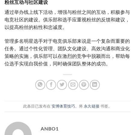
粉丝互动与社区建设
通过举办线上线下活动，增强与粉丝之间的互动，积极参与
电竞社区的建设。俱乐部和选手应重视粉丝的反馈和建议，
以提高粉丝的粘性和忠诚度。
管理多名明星选手对于电竞俱乐部来说是一个复杂而重要的
任务。通过个性化管理、团队文化建设、高效沟通和商业化
策略的实施，俱乐部可以在激烈的竞争中脱颖而出，帮助每
位选手实现自我价值，同时确保团队整体的成功。
此条目已发布在
安博体育技巧
。将
永久链接
书签。
ANBO1