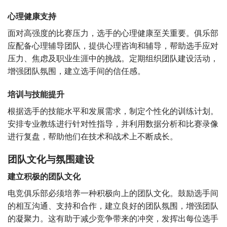
心理健康支持
面对高强度的比赛压力，选手的心理健康至关重要。俱乐部
应配备心理辅导团队，提供心理咨询和辅导，帮助选手应对
压力、焦虑及职业生涯中的挑战。定期组织团队建设活动，
增强团队氛围，建立选手间的信任感。
培训与技能提升
根据选手的技能水平和发展需求，制定个性化的训练计划。
安排专业教练进行针对性指导，并利用数据分析和比赛录像
进行复盘，帮助他们在技术和战术上不断成长。
团队文化与氛围建设
建立积极的团队文化
电竞俱乐部必须培养一种积极向上的团队文化。鼓励选手间
的相互沟通、支持和合作，建立良好的团队氛围，增强团队
的凝聚力。这有助于减少竞争带来的冲突，发挥出每位选手