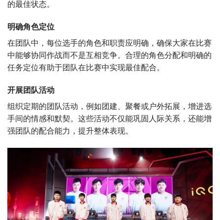
的最佳状态。
明确角色定位
在团队中，每位选手的角色和职责应明确，确保大家在比赛
中能够协同作战而不是互相竞争。合理的角色分配和明确的
任务定位有助于团队在比赛中实现最佳配合。
开展团队活动
组织定期的团队活动，例如团建、聚餐或户外拓展，增进选
手间的情感和默契。这些活动不仅能巩固人际关系，还能增
强团队的配合能力，提升整体表现。