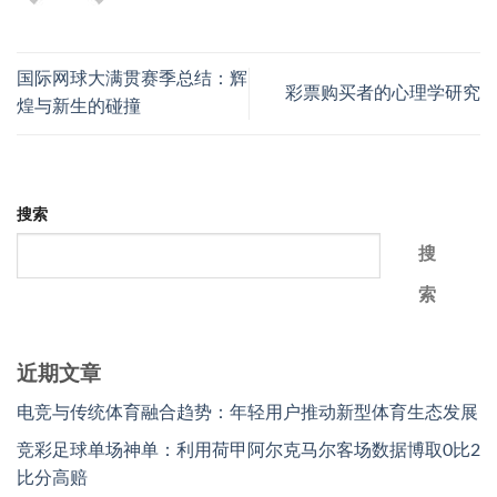
国际网球大满贯赛季总结：辉
彩票购买者的心理学研究
煌与新生的碰撞
搜索
搜
索
近期文章
电竞与传统体育融合趋势：年轻用户推动新型体育生态发展
竞彩足球单场神单：利用荷甲阿尔克马尔客场数据博取0比2
比分高赔