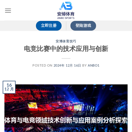
跳
到
内
容
立即注册
登陆游戏
安博体育技巧
电竞比赛中的技术应用与创新
POSTED ON
2024年 12月 16日
BY
ANBO1
16
12 月