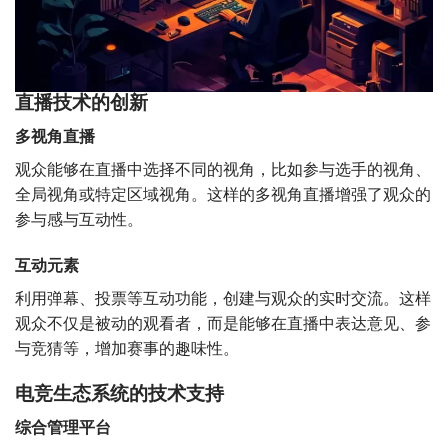
直播技术的创新
多视角直播
观众能够在直播中选择不同的视角，比如参与选手的视角、
全局视角或特定区域视角。这样的多视角直播增强了观众的
参与感与互动性。
互动元素
利用弹幕、投票等互动功能，创建与观众的实时交流。这样
观众不仅是被动的观看者，而是能够在直播中表达意见、参
与竞猜等，增加赛事的趣味性。
电竞生态系统的技术支持
综合管理平台