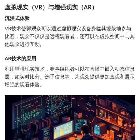
虚拟现实（VR）与增强现实（AR）
沉浸式体验
VR技术使得观众可以通过虚拟现实设备身临其境般地参与
比赛，观众不仅仅是远程观看者，还可以在虚拟空间中与其
他观众进行互动。
AR技术的应用
利用增强现实技术，赛事组织者可以在直播中嵌入动态信息
层，如实时比分、选手信息等，为观众提供更加直观和展示
增强的观看体验。