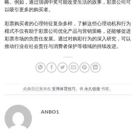
略。例如，通过强调中奖可能改变生活的故事，彩票公司可
以吸引更多的购买者。
彩票购买者的心理特征复杂多样，了解这些心理动机和行为
模式不仅有助于彩票公司优化产品与营销策略，还能够促进
彩票市场的负责任发展。通过对购彩行为的深入研究，可以
推动行业在社会责任与消费者保护等领域的持续改进。
此条目已发布在
安博体育技巧
。将
永久链接
书签。
ANBO1