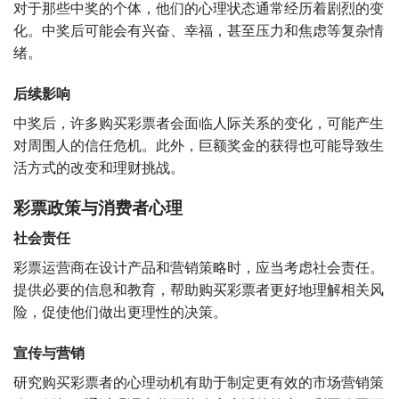
对于那些中奖的个体，他们的心理状态通常经历着剧烈的变
化。中奖后可能会有兴奋、幸福，甚至压力和焦虑等复杂情
绪。
后续影响
中奖后，许多购买彩票者会面临人际关系的变化，可能产生
对周围人的信任危机。此外，巨额奖金的获得也可能导致生
活方式的改变和理财挑战。
彩票政策与消费者心理
社会责任
彩票运营商在设计产品和营销策略时，应当考虑社会责任。
提供必要的信息和教育，帮助购买彩票者更好地理解相关风
险，促使他们做出更理性的决策。
宣传与营销
研究购买彩票者的心理动机有助于制定更有效的市场营销策