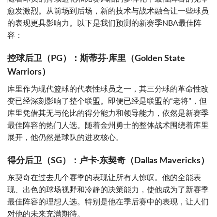
愈发激烈。从前场到后场，新的技术与战术融合让一些球员
的表现更具影响力。以下是我们预测的新赛季NBA最佳阵
容：
控球后卫（PG）：斯蒂芬·库里（Golden State
Warriors）
库里作为现代篮球的代表性球员之一，其三分球的革命性改
变已经深刻影响了整个联盟。即便已经是联盟的“老将”，但
库里凭借其无与伦比的得分能力和领导能力，依然是新赛季
最佳阵容的热门人选。随着金州勇士的整体战术围绕着库里
展开，他仍然是球队的进攻核心。
得分后卫（SG）：卢卡·东契奇（Dallas Mavericks）
东契奇在过去几个赛季的表现让所有人惊叹。他的全能表
现、出色的球场视野和冷静的决策能力，使他成为了新赛季
最佳阵容的理想人选。特别是他在季后赛中的表现，让人们
对他的未来充满期待。