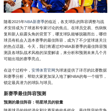
随着2025年
NBA新赛季
的临近，各支球队的阵容调整与战
术安排成为了球迷和专家讨论的焦点。在球员交易、伤病恢
复和新人崭露头角的背景下，哪支球队能够脱颖而出，哪些
球员有机会入选本赛季的最佳阵容，成为了不少篮球迷关注
的热点话题。今天，我们将通过对NBA新赛季的最佳阵容预
测及各球队战术风格的深度解读，来分析和预测未来几个月
可能出现的赛季亮点。
在这个过程中，
安博体育官网
为球迷提供了详尽的比赛数据
和赛季分析，帮助大家更加深入地了解NBA的每一个细节，
锁定最具潜力的球队与球员。
新赛季最佳阵容预测
预测的最佳阵容：明星球员的较量
随着球员的持续进化和比赛风格的多样化，最佳阵容的竞争