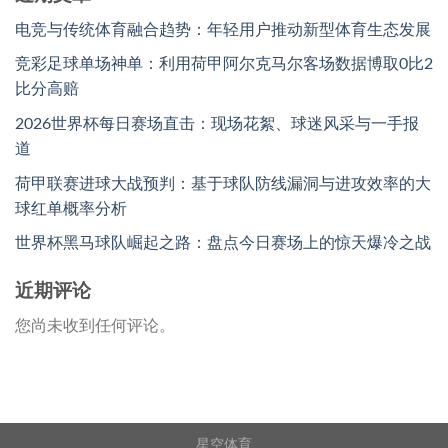
电竞与传统体育融合趋势：年轻用户推动新型体育生态发展
竞彩足球单场神单：利用荷甲阿尔克马尔客场数据博取0比2
比分高赔
2026世界杯每日赛场直击：现场花絮、球迷风采与一手报
道
荷甲联赛进球大战预判：基于球队防线漏洞与进攻效率的大
球红单概率分析
世界杯黑马球队崛起之路：盘点今日赛场上的惊天爆冷之战
近期评论
您尚未收到任何评论。
星空体育