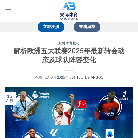
跳
到
内
容
立即注册
登陆游戏
安博体育技巧
解析欧洲五大联赛2025年最新转会动
态及球队阵容变化
POSTED ON
2025年 7月 15日
BY
ANBO1
15
7 月