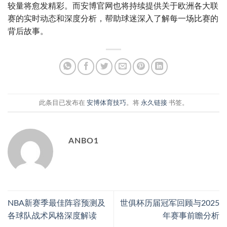
较量将愈发精彩。而安博官网也将持续提供关于欧洲各大联
赛的实时动态和深度分析，帮助球迷深入了解每一场比赛的
背后故事。
此条目已发布在
安博体育技巧
。将
永久链接
书签。
ANBO1
NBA新赛季最佳阵容预测及
世俱杯历届冠军回顾与2025
各球队战术风格深度解读
年赛事前瞻分析