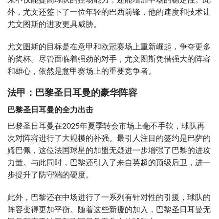
外，尤文还签下了一位年轻的巴西前锋，他的速度和技术让
尤文图斯的进攻更具威胁。
尤文图斯的目标是在意甲和欧冠赛场上重新崛起，争夺更多
的奖杯。尽管面临着强劲的对手，尤文图斯凭借强大的阵容
和雄心，依然是意甲赛场上的重要竞争者。
法甲：巴黎圣日耳曼的豪华阵容
巴黎圣日耳曼的全力出击
巴黎圣日耳曼在2025年夏季转会市场上毫不手软，球队再
次对阵容进行了大规模的补强。最引人注目的签约是巴萨的
姆巴佩，这位法国球星的加盟无疑进一步增强了巴黎的进攻
力量。与此同时，巴黎还引入了来自英超的顶级后卫，进一
步提升了防守端的硬度。
此外，巴黎还在中场进行了一系列有针对性的引援，球队的
阵容变得更加平衡。随着这些新援的加入，巴黎圣日耳曼无