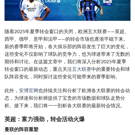
随着2025年夏季转会窗口的关闭，欧洲五大联赛——英超、
西甲、德甲、意甲和法甲——的转会市场也逐渐平稳下来。
新的赛季即将开始，各大俱乐部的阵容发生了巨大的变化，
这些变化不仅影响了球队的竞争力，也为球迷带来了无数的
期待和讨论。在这篇文章中，我们将深入分析2025年夏季
转会窗口的最新动态，重点关注
五大联赛
中的重要转会和球
队阵容变化，同时探讨这些变化可能带来的赛季影响。
此外，
安博官网
也持续关注和分析了欧洲各大联赛的转会动
态，为球迷和分析师提供了宝贵的市场数据和球队走势分
析。接下来，我们将一一剖析各大联赛的最新转会情况。
英超：富力强劲，转会活动火爆
曼联的阵容重塑