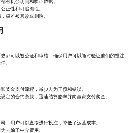
者都有机会访问和验证数据。
了公正性和可追溯性。
储，极难被篡改或删除。
用
历史都可以被公证和审核，确保用户可以随时验证他们的投注。
信任。
注和奖金支付流程，减少人为干预和错误。
先设定的合约条款，迅速结算赔率并向赢家支付奖金。
公司，用户可以直接进行投注，降低了运营成本。
因为去除了中介费用。