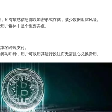
据，所有敏感信息都以加密形式存储，减少数据泄露风险。
些用户群体中是个重要卖点。
成本的跨境支付。
为博彩币种，用户可以用其进行投注而无需担心兑换费用。