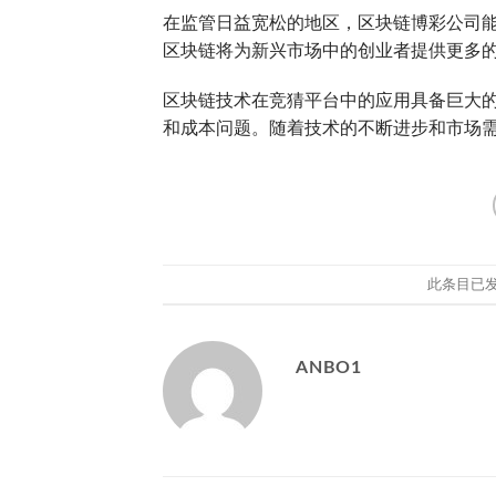
在监管日益宽松的地区，区块链博彩公司
区块链将为新兴市场中的创业者提供更多
区块链技术在竞猜平台中的应用具备巨大
和成本问题。随着技术的不断进步和市场
此条目已
ANBO1