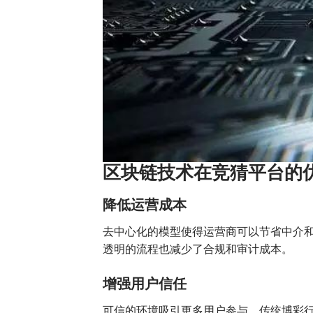
区块链技术在竞猜平台的
降低运营成本
去中心化的模型使得运营商可以节省中介
透明的流程也减少了合规和审计成本。
增强用户信任
可信的环境吸引更多用户参与，传统博彩