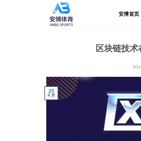
跳
到
安博首页
内
容
区块链技术
POS
25
4 月