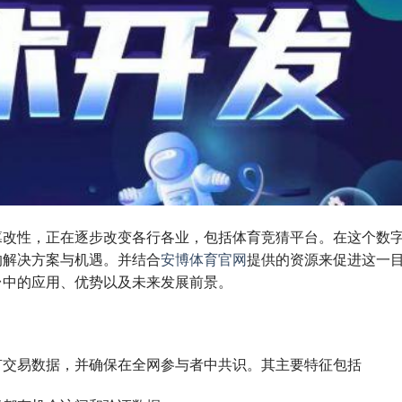
篡改性，正在逐步改变各行各业，包括体育竞猜平台。在这个数
的解决方案与机遇。并结合
安博体育官网
提供的资源来促进这一
台中的应用、优势以及未来发展前景。
有交易数据，并确保在全网参与者中共识。其主要特征包括