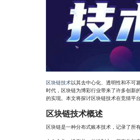
区块链技术
以其去中心化、透明性和不可
时代，区块链为博彩行业带来了许多创新
的实现。本文将探讨区块链技术在竞猜平
区块链技术概述
区块链是一种分布式账本技术，记录了所