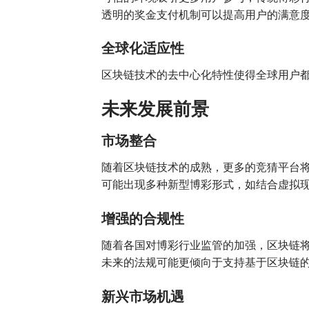
透明的奖金支付机制可以提高用户的满意
全球化适应性
区块链技术的去中心化特性使得全球用户
未来发展前景
市场整合
随着区块链技术的成熟，更多的竞猜平台
可能出现多种新型博彩形式，如结合虚拟
增强的合规性
随着各国对博彩行业监管的加强，区块链
未来的法规可能更倾向于支持基于区块链
新兴市场机遇