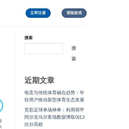
立即注册
登陆游戏
搜索
搜
索
近期文章
电竞与传统体育融合趋势：年
轻用户推动新型体育生态发展
竞彩足球单场神单：利用荷甲
阿尔克马尔客场数据博取0比2
比分高赔