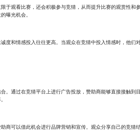
仅限于观看比赛，还会积极参与竞猜，从而提升比赛的观赏性和
大的曝光机会。
忠诚度和情感投入往往更高。当观众在竞猜中投入情感时，他们
结合。通过在竞猜平台上进行广告投放，赞助商能够直接接触到
率。
赞助商可以借此机会进行品牌营销和宣传。观众分享自己的竞猜
。