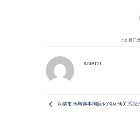
此条目已
ANBO1
竞猜市场与赛事国际化的互动关系探