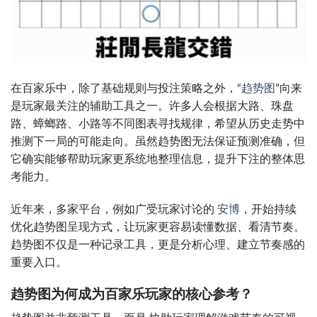
在百家乐中，除了基础规则与投注策略之外，“
趋势图
”向来
是玩家最关注的辅助工具之一。许多人会根据大路、珠盘
路、蟑螂路、小路等不同图表寻找规律，希望从历史走势中
推测下一局的可能走向。虽然趋势图无法保证预测准确，但
它确实能够帮助玩家更系统地整理信息，提升下注的整体思
考能力。
近年来，多家平台，例如广受玩家讨论的
安博
，开始持续
优化趋势图呈现方式，让玩家更容易读懂数据、看清节奏。
趋势图不仅是一种记录工具，更是分析心理、建立节奏感的
重要入口。
趋势图为何成为百家乐玩家的核心参考？