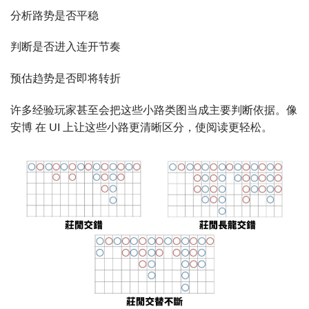
分析路势是否平稳
判断是否进入连开节奏
预估趋势是否即将转折
许多经验玩家甚至会把这些小路类图当成主要判断依据。像
安博 在 UI 上让这些小路更清晰区分，使阅读更轻松。