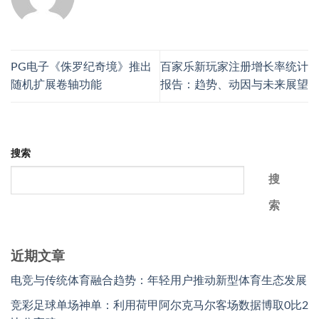
PG电子《侏罗纪奇境》推出
百家乐新玩家注册增长率统计
随机扩展卷轴功能
报告：趋势、动因与未来展望
搜索
搜
索
近期文章
电竞与传统体育融合趋势：年轻用户推动新型体育生态发展
竞彩足球单场神单：利用荷甲阿尔克马尔客场数据博取0比2