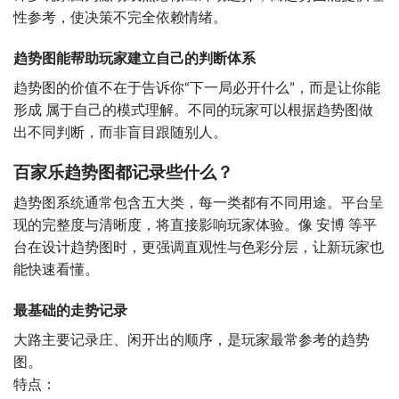
性参考，使决策不完全依赖情绪。
趋势图能帮助玩家建立自己的判断体系
趋势图的价值不在于告诉你“下一局必开什么”，而是让你能
形成 属于自己的模式理解。不同的玩家可以根据趋势图做
出不同判断，而非盲目跟随别人。
百家乐趋势图都记录些什么？
趋势图系统通常包含五大类，每一类都有不同用途。平台呈
现的完整度与清晰度，将直接影响玩家体验。像 安博 等平
台在设计趋势图时，更强调直观性与色彩分层，让新玩家也
能快速看懂。
最基础的走势记录
大路主要记录庄、闲开出的顺序，是玩家最常参考的趋势
图。
特点：