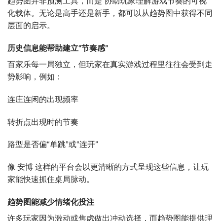
趋势图并非预测工具，而是 协助玩家理解游戏节奏的可视
化载体。无论是高手还是新手，都可以从趋势图中获得不同
层面的启示。
历史信息能帮助建立“节奏感”
百家乐每一局独立，但玩家在真实游戏过程里往往会受到走
势影响，例如：
连庄连闲的出现频率
转折点出现时的节奏
路型是否偏“单跳”或“连开”
像 安博 这样的平台会以更清晰的方式呈现这些信息，让玩
家能快速抓住桌局脉动。
趋势图能减少情绪化投注
许多玩家因为激动或焦虑做出冲动选择，而趋势图能提供理