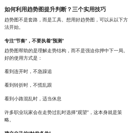
如何利用趋势图提升判断？三个实用技巧
趋势图不是套路，而是工具。想用好趋势图，可以从以下方
法开始。
专注“节奏”，不要执着“预测”
趋势图帮助的是理解走势结构，而不是强迫你押中下一局。
好的使用方式是：
看到连开时，不急躁追
看到转折时，不慌乱跟
看到小路混乱时，适当休息
许多职业玩家会在走势过乱时选择“观望”，这本身就是策
略。