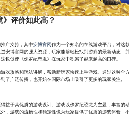
境》评价如此高？
的推广支持，其中
安博官网
作为一个知名的在线游戏平台，对这
通过安博官网的强大资源，玩家能够轻松找到游戏的最新动态，
。这也促使《侏罗纪奇境》在玩家中积累了越来越高的口碑。
的游戏攻略和玩法讲解，帮助新玩家快速上手游戏。通过这种全
得到了广泛传播，也开始在国际市场上吸引了更多的玩家关注。
还得益于其优质的游戏设计。游戏以侏罗纪恐龙为主题，丰富的
此外，游戏的流畅性和稳定性也为玩家提供了优质的游戏体验，