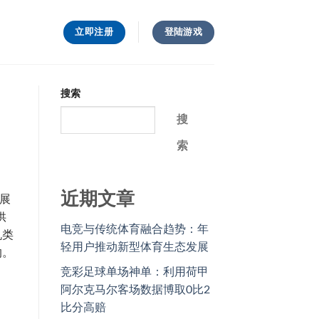
立即注册
登陆游戏
搜索
搜
索
近期文章
展
供
电竞与传统体育融合趋势：年
机类
轻用户推动新型体育生态发展
的。
竞彩足球单场神单：利用荷甲
阿尔克马尔客场数据博取0比2
比分高赔