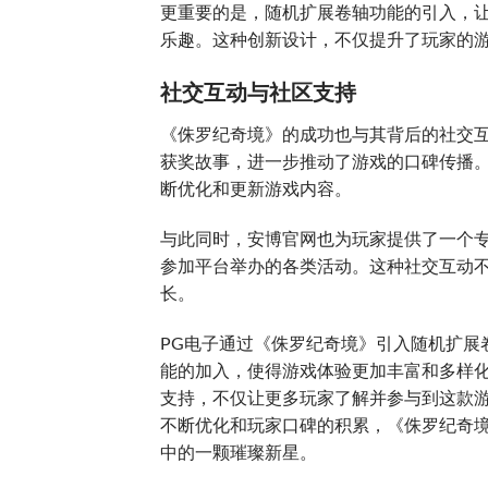
更重要的是，随机扩展卷轴功能的引入，
乐趣。这种创新设计，不仅提升了玩家的
社交互动与社区支持
《侏罗纪奇境》的成功也与其背后的社交
获奖故事，进一步推动了游戏的口碑传播。
断优化和更新游戏内容。
与此同时，安博官网也为玩家提供了一个
参加平台举办的各类活动。这种社交互动
长。
PG电子通过《侏罗纪奇境》引入随机扩展
能的加入，使得游戏体验更加丰富和多样
支持，不仅让更多玩家了解并参与到这款
不断优化和玩家口碑的积累，《侏罗纪奇
中的一颗璀璨新星。