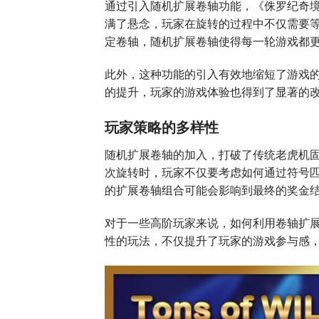
通过引入随机扩展卷轴功能，《侏罗纪奇
满了悬念，玩家在旋转的过程中不仅需要
定卷轴，随机扩展卷轴使得每一轮游戏都
此外，这种功能的引入有效地缩短了游戏
的提升，玩家的游戏体验也得到了显著的
玩家策略的多样性
随机扩展卷轴的加入，打破了传统老虎机
次旋转时，玩家不仅要考虑如何通过符号
的扩展卷轴组合可能会影响到最终的奖金
对于一些高阶玩家来说，如何利用卷轴扩
性的玩法，不仅提升了玩家的游戏参与感