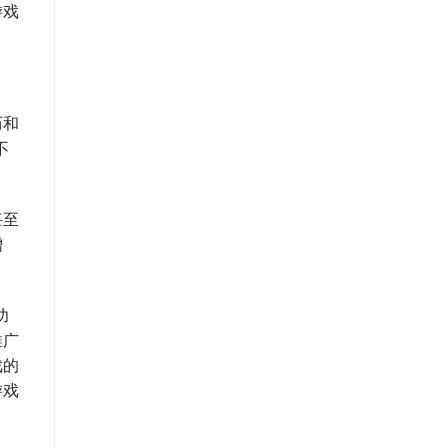
游戏
历和
不
甚至
增
功
推广
戏的
游戏