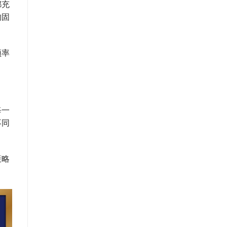
都充
的固
频率
每一
不同
策略