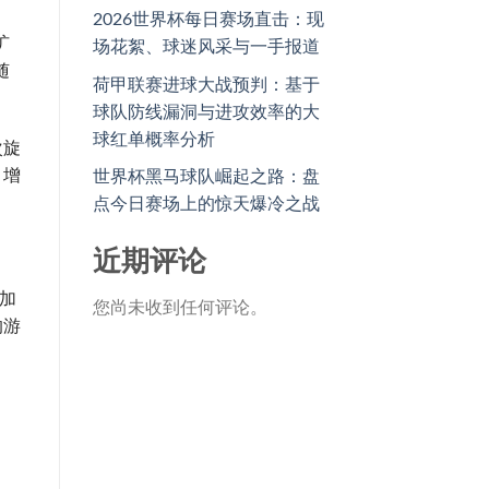
2026世界杯每日赛场直击：现
扩
场花絮、球迷风采与一手报道
随
荷甲联赛进球大战预判：基于
球队防线漏洞与进攻效率的大
球红单概率分析
次旋
，增
世界杯黑马球队崛起之路：盘
点今日赛场上的惊天爆冷之战
近期评论
加
您尚未收到任何评论。
的游