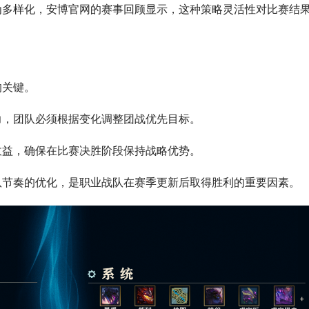
为多样化，安博官网的赛事回顾显示，这种策略灵活性对比赛结
的关键。
力，团队必须根据变化调整团战优先目标。
收益，确保在比赛决胜阶段保持战略优势。
队节奏的优化，是职业战队在赛季更新后取得胜利的重要因素。