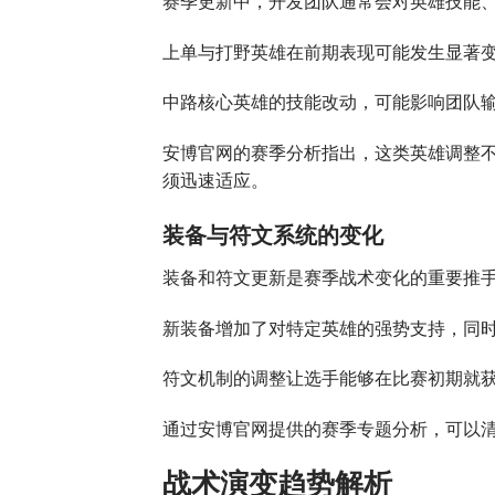
赛季更新中，开发团队通常会对英雄技能
上单与打野英雄在前期表现可能发生显著
中路核心英雄的技能改动，可能影响团队
安博官网的赛季分析指出，这类英雄调整
须迅速适应。
装备与符文系统的变化
装备和符文更新是赛季战术变化的重要推
新装备增加了对特定英雄的强势支持，同
符文机制的调整让选手能够在比赛初期就
通过安博官网提供的赛季专题分析，可以
战术演变趋势解析