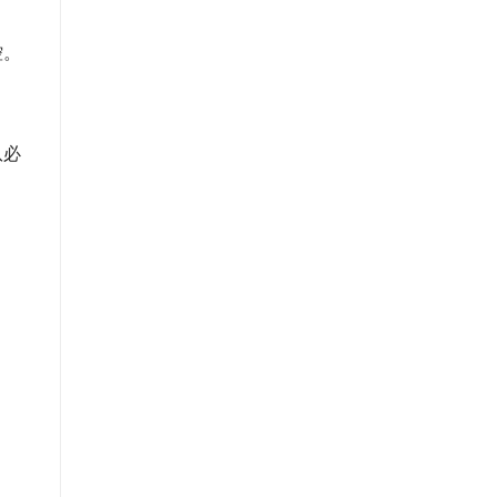
控。
队必