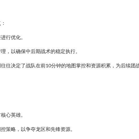
点：
整进行优化。
管理，以确保中后期战术的稳定执行。
往往决定了战队在前10分钟的地图掌控和资源积累，为后续团
方核心英雄。
团控策略，以争夺龙区和先锋资源。