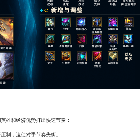
期英雄和经济优势打出快速节奏：
野压制，迫使对手节奏失衡。