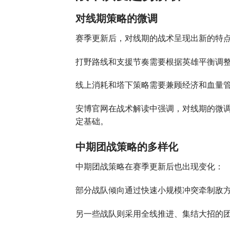
对线期策略的微调
赛季更新后，对线期的战术呈现出新的特
打野路线和支援节奏需要根据英雄平衡调
线上消耗和塔下策略需要兼顾经济和血量
安博官网在战术解读中强调，对线期的微调
定基础。
中期团战策略的多样化
中期团战策略在赛季更新后也出现变化：
部分战队倾向通过快速小规模冲突牵制敌
另一些战队则采用全线推进、集结大招的