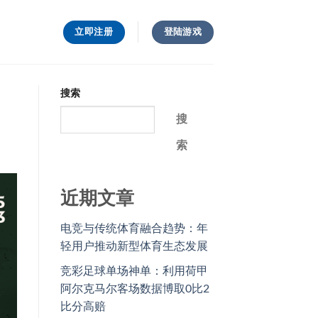
立即注册
登陆游戏
搜索
搜
索
近期文章
电竞与传统体育融合趋势：年
轻用户推动新型体育生态发展
竞彩足球单场神单：利用荷甲
阿尔克马尔客场数据博取0比2
比分高赔