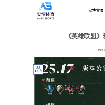
跳
到
安博首页
内
容
《英雄联盟》
POS
28
12 月