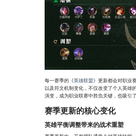
每一赛季的《
英雄联盟
》更新都会对职业
以及符文机制变化，不仅改变了个人英雄
演变，成为职业联赛中胜负关键，也吸引
赛季更新的核心变化
英雄平衡调整带来的战术重塑