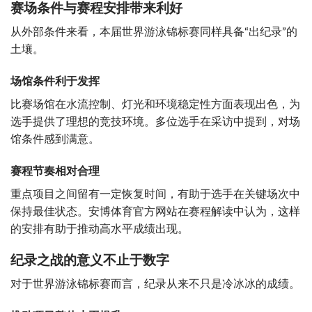
赛场条件与赛程安排带来利好
从外部条件来看，本届世界游泳锦标赛同样具备“出纪录”的
土壤。
场馆条件利于发挥
比赛场馆在水流控制、灯光和环境稳定性方面表现出色，为
选手提供了理想的竞技环境。多位选手在采访中提到，对场
馆条件感到满意。
赛程节奏相对合理
重点项目之间留有一定恢复时间，有助于选手在关键场次中
保持最佳状态。安博体育官方网站在赛程解读中认为，这样
的安排有助于推动高水平成绩出现。
纪录之战的意义不止于数字
对于世界游泳锦标赛而言，纪录从来不只是冷冰冰的成绩。