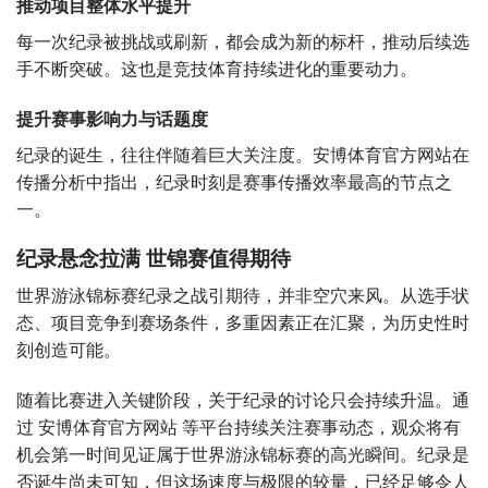
推动项目整体水平提升
每一次纪录被挑战或刷新，都会成为新的标杆，推动后续选
手不断突破。这也是竞技体育持续进化的重要动力。
提升赛事影响力与话题度
纪录的诞生，往往伴随着巨大关注度。安博体育官方网站在
传播分析中指出，纪录时刻是赛事传播效率最高的节点之
一。
纪录悬念拉满 世锦赛值得期待
世界游泳锦标赛纪录之战引期待，并非空穴来风。从选手状
态、项目竞争到赛场条件，多重因素正在汇聚，为历史性时
刻创造可能。
随着比赛进入关键阶段，关于纪录的讨论只会持续升温。通
过 安博体育官方网站 等平台持续关注赛事动态，观众将有
机会第一时间见证属于世界游泳锦标赛的高光瞬间。纪录是
否诞生尚未可知，但这场速度与极限的较量，已经足够令人