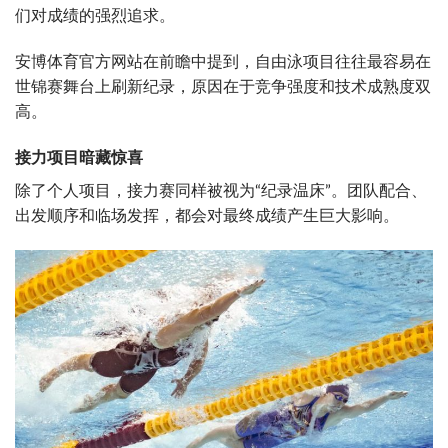
们对成绩的强烈追求。
安博体育官方网站在前瞻中提到，自由泳项目往往最容易在
世锦赛舞台上刷新纪录，原因在于竞争强度和技术成熟度双
高。
接力项目暗藏惊喜
除了个人项目，接力赛同样被视为“纪录温床”。团队配合、
出发顺序和临场发挥，都会对最终成绩产生巨大影响。