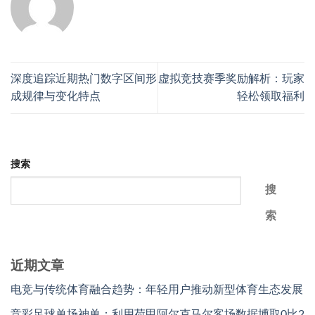
深度追踪近期热门数字区间形
虚拟竞技赛季奖励解析：玩家
成规律与变化特点
轻松领取福利
搜索
搜
索
近期文章
电竞与传统体育融合趋势：年轻用户推动新型体育生态发展
竞彩足球单场神单：利用荷甲阿尔克马尔客场数据博取0比2