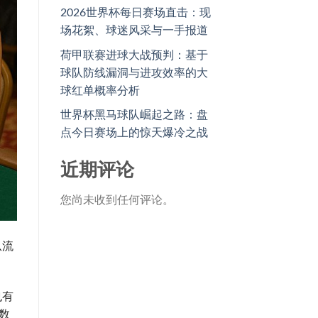
2026世界杯每日赛场直击：现
场花絮、球迷风采与一手报道
荷甲联赛进球大战预判：基于
球队防线漏洞与进攻效率的大
球红单概率分析
世界杯黑马球队崛起之路：盘
点今日赛场上的惊天爆冷之战
近期评论
您尚未收到任何评论。
从流
也有
数