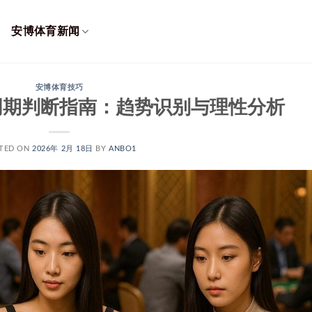
安博体育新闻
安博体育技巧
周期判断指南：趋势识别与理性分析
TED ON
2026年 2月 18日
BY
ANBO1