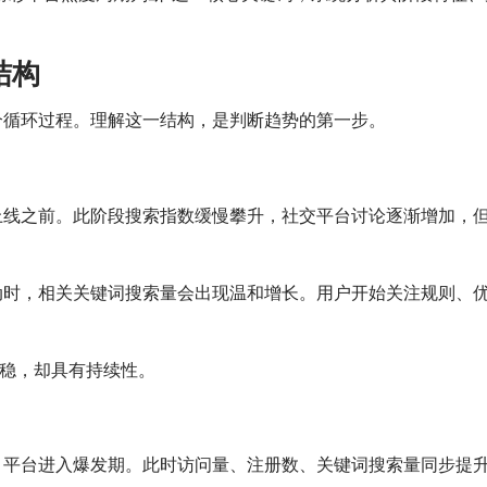
结构
个循环过程。理解这一结构，是判断趋势的第一步。
上线之前。此阶段搜索指数缓慢攀升，社交平台讨论逐渐增加，
动时，相关关键词搜索量会出现温和增长。用户开始关注规则、
平稳，却具有持续性。
，平台进入爆发期。此时访问量、注册数、关键词搜索量同步提