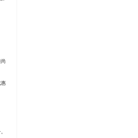
但尚
优惠
升。