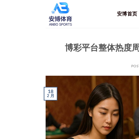
跳
到
安博首页
内
容
博彩平台整体热度
POS
18
2 月