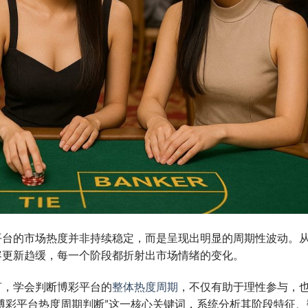
平台的市场热度并非持续稳定，而是呈现出明显的周期性波动。
容更新趋缓，每一个阶段都折射出市场情绪的变化。
言，学会判断博彩平台的
整体热度周期
，不仅有助于理性参与，
“博彩平台热度周期判断”这一核心关键词，系统分析其阶段特征、