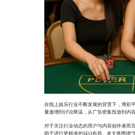
在线上娱乐行业不断发展的背景下，博彩
量激增到讨论降温，从广告密集投放到内
对于关注行业动态的用户与内容创作者而
助于进行更精准的SEO布局。本文将围绕