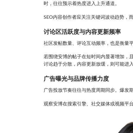
时，往往预示着热度进入上升通道。
SEO内容创作者应关注关键词波动趋势，
讨论区活跃度与内容更新频率
社区发帖数量、评论互动频率，也是衡量
若围绕安博的帖子在短时间内显著增加，
讨论趋于分散，内容更新放缓，则可能进
广告曝光与品牌传播力度
广告投放节奏往往与热度周期同步。爆发
观察安博在搜索引擎、社交媒体或视频平