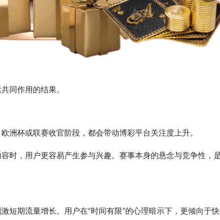
素共同作用的结果。
、欧洲杯或联赛收官阶段，都会带动博彩平台关注度上升。
内容时，用户更容易产生参与兴趣。赛事本身的悬念与竞争性，
激短期流量增长。用户在“时间有限”的心理暗示下，更倾向于快