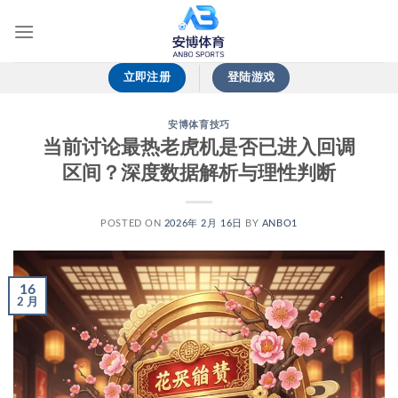
跳
到
内
容
立即注册
登陆游戏
安博体育技巧
当前讨论最热老虎机是否已进入回调
区间？深度数据解析与理性判断
POSTED ON
2026年 2月 16日
BY
ANBO1
16
2 月