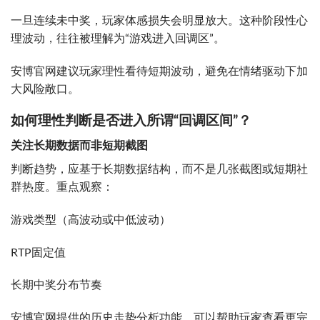
一旦连续未中奖，玩家体感损失会明显放大。这种阶段性心
理波动，往往被理解为“游戏进入回调区”。
安博官网建议玩家理性看待短期波动，避免在情绪驱动下加
大风险敞口。
如何理性判断是否进入所谓“回调区间”？
关注长期数据而非短期截图
判断趋势，应基于长期数据结构，而不是几张截图或短期社
群热度。重点观察：
游戏类型（高波动或中低波动）
RTP固定值
长期中奖分布节奏
安博官网提供的历史走势分析功能，可以帮助玩家查看更完