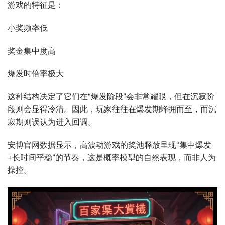
游戏的特征是：
小奖频率低
奖金集中度高
爆发时倍率极大
这种结构决定了它们在“爆发阶段”会非常耀眼，但在沉寂阶
段则会显得冷清。因此，玩家往往在爆发期蜂拥而至，而沉
寂期则误认为进入回调。
安博官网数据显示，高波动游戏的奖池释放呈现“集中爆发
+长时间平稳”的节奏，这是概率模型的自然表现，而非人为
操控。