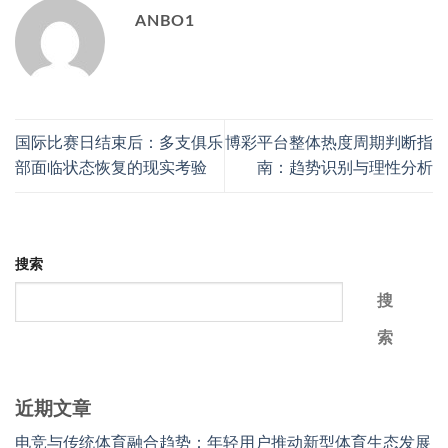
ANBO1
国际比赛日结束后：多支俱乐
博彩平台整体热度周期判断指
部面临状态恢复的现实考验
南：趋势识别与理性分析
搜索
搜
索
近期文章
电竞与传统体育融合趋势：年轻用户推动新型体育生态发展